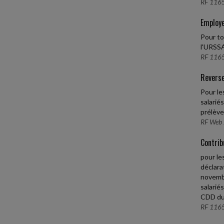
RF 1165
Employe
Pour to
l'URSSA
RF 1165
Reverse
Pour le
salarié
prélève
RF Web 
Contrib
pour le
déclara
novembr
salarié
CDD due
RF 1165