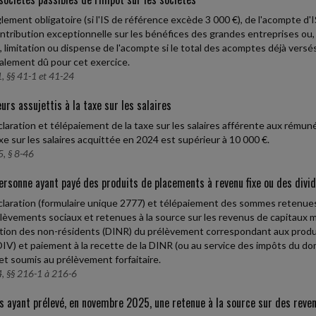
lement obligatoire (si l'IS de référence excède 3 000 €), de l'acompte d'I
ontribution exceptionnelle sur les bénéfices des grandes entreprises ou,
, limitation ou dispense de l'acompte si le total des acomptes déjà versés 
nalement dû pour cet exercice.
, §§ 41-1 et 41-24
urs assujettis à la taxe sur les salaires
laration et télépaiement de la taxe sur les salaires afférente aux rému
axe sur les salaires acquittée en 2024 est supérieur à 10 000 €.
, § 8-46
ersonne ayant payé des produits de placements à revenu fixe ou des div
laration (formulaire unique 2777) et télépaiement des sommes retenues a
lèvements sociaux et retenues à la source sur les revenus de capitaux mo
ction des non-résidents (DINR) du prélèvement correspondant aux prod
IV) et paiement à la recette de la DINR (ou au service des impôts du do
et soumis au prélèvement forfaitaire.
, §§ 216-1 à 216-6
s ayant prélevé, en novembre 2025, une retenue à la source sur des reve