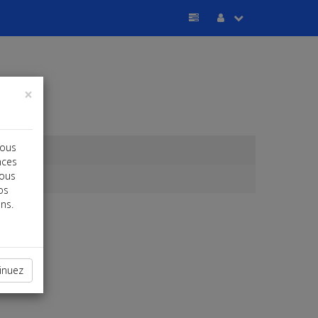
×
vous
nces
vous
os
ns.
inuez