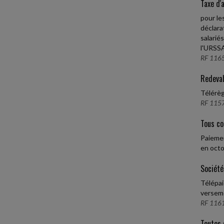
Taxe d'
pour le
déclara
salarié
l'URSSA
RF 1165
Redevab
Télérèg
RF 1157
Tous co
Paiemen
en octo
Société
Télépai
verseme
RF 1161
Toutes 