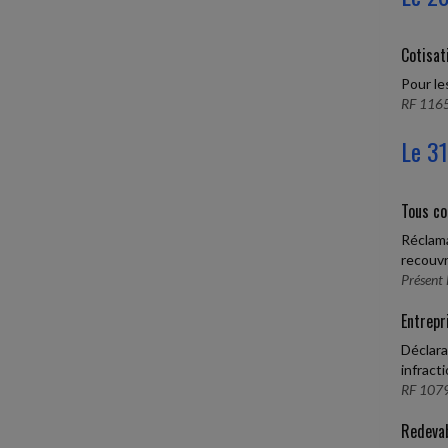
Cotisa
Pour le
RF 1165
Le 31
Tous co
Réclama
recouvr
Présent 
Entrepr
Déclara
infracti
RF 1079
Redevab