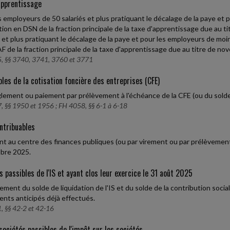
apprentissage
s employeurs de 50 salariés et plus pratiquant le décalage de la paye et 
tion en DSN de la fraction principale de la taxe d'apprentissage due au 
s et plus pratiquant le décalage de la paye et pour les employeurs de moi
F de la fraction principale de la taxe d'apprentissage due au titre de n
, §§ 3740, 3741, 3760 et 3771
les de la cotisation foncière des entreprises (CFE)
lement ou paiement par prélèvement à l'échéance de la CFE (ou du solde 
, §§ 1950 et 1956 ; FH 4058, §§ 6-1 à 6-18
ntribuables
t au centre des finances publiques (ou par virement ou par prélèvemen
bre 2025.
s passibles de l'IS et ayant clos leur exercice le 31 août 2025
ement du solde de liquidation de l'IS et du solde de la contribution soci
nts anticipés déjà effectués.
, §§ 42-2 et 42-16
sociétés passibles de l'impôt sur les sociétés