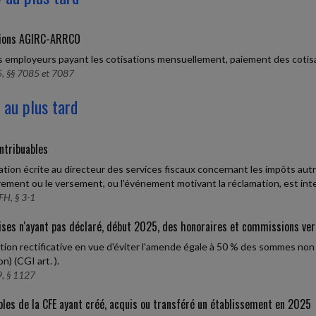
tions AGIRC-ARRCO
s employeurs payant les cotisations mensuellement, paiement des co
, §§ 7085 et 7087
 au plus tard
ntribuables
tion écrite au directeur des services fiscaux concernant les impôts autr
ement ou le versement, ou l'événement motivant la réclamation, est int
FH, § 3-1
ises n'ayant pas déclaré, début 2025, des honoraires et commissions ve
tion rectificative en vue d'éviter l'amende égale à 50 % des sommes non d
on) (CGI art. ).
, § 1127
les de la CFE ayant créé, acquis ou transféré un établissement en 2025