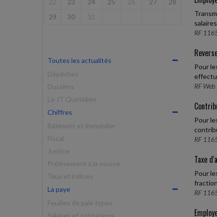
22
23
24
25
26
27
28
Transmi
29
30
31
salaires
RF 1165
Reverse
Toutes les actualités
Pour le
Dépêches
effectu
RF Web 
Dossiers
Le JT Quotidien
Contrib
Chiffres
Pour le
Bâtiment et immobilier
contrib
Fiscal
RF 1165
Justice
Taxe d'
Prélèvement à la source
Pour le
Taux et indices
fractio
La paye
RF 1165
Feuilles de paie types
Employe
Salaires et cotisations