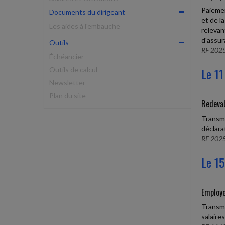
Paiemen
Documents du dirigeant
et de l
Les aides à l'embauche
relevan
d'assur
Outils
RF 2025
Échéancier
Le 11
Outils de calcul
Newsletter
Plan du site
Redevab
Transmi
déclara
RF 2025
Le 15
Employe
Transmi
salaires