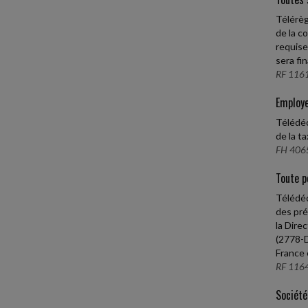
Télérèg
de la c
requise
sera fi
RF 1161
Employe
Télédéc
de la t
FH 4065
Toute p
Télédéc
des pré
la Dire
(2778-D
France 
RF 1164
Société