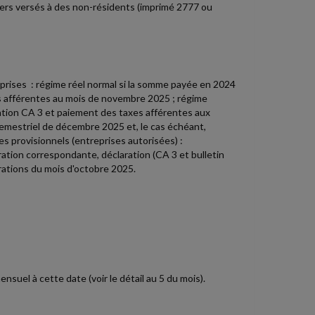
liers versés à des non-résidents (imprimé 2777 ou
prises : régime réel normal si la somme payée en 2024
es afférentes au mois de novembre 2025 ; régime
aration CA 3 et paiement des taxes afférentes aux
emestriel de décembre 2025 et, le cas échéant,
provisionnels (entreprises autorisées) :
ation correspondante, déclaration (CA 3 et bulletin
rations du mois d'octobre 2025.
uel à cette date (voir le détail au 5 du mois).