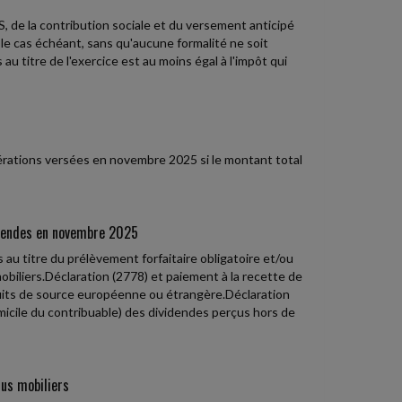
S, de la contribution sociale et du versement anticipé
 le cas échéant, sans qu'aucune formalité ne soit
au titre de l'exercice est au moins égal à l'impôt qui
nérations versées en novembre 2025 si le montant total
idendes en novembre 2025
u titre du prélèvement forfaitaire obligatoire et/ou
biliers.Déclaration (2778) et paiement à la recette de
uits de source européenne ou étrangère.Déclaration
micile du contribuable) des dividendes perçus hors de
nus mobiliers