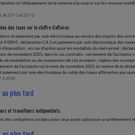
laration et télépaiement de la retenue à la source sur les revenus mobi
, §§ 217-1 et 217-2
les des taxes sur le chiffre d'affaires
tions et paiement par voie électronique au service des impôts des entre
é 4 000 € : déclaration CA 3 et paiement par voie électronique des tax
ié d'imposition : en cas d'option pour les modalités du réel normal : décl
ons de novembre 2025, dans le cas contraire : versement de l'acompte s
 de modulation ou de suspension de cet acompte ; régime des acomptes 
lement de l'acompte sur le mois de novembre 2025 et remise de la déclar
t paiement par voie électronique du solde des taxes afférentes aux opé
, § 2950
 au plus tard
urs et travailleurs indépendants
t des cotisations sociales pour ceux ayant opté pour un prélèvement mens
 au plus tard