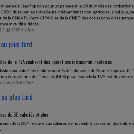
t mensuel (sauf option pour un paiement le 20 du mois) des cotisations d
a CRDS dues par les travailleurs indépendants non-agricoles, ainsi que, sa
t de la CNAVPL (hors CIPAV) et de la CNBF, des cotisations d'assurance 
ance invalidité-décès .
-5, §§ 1358 à 1366
 au plus tard
les de la TVA réalisant des opérations intracommunautaires
ssion par voie électronique auprès des douanes de l'état récapitulatif TV
tion européenne des services (DES) pour lesquels la TVA est devenue e
-2, §§ 750 et 2250
 au plus tard
urs de 50 salariés et plus
ssion de la DSN relative aux salaires de novembre versés en décembre e
.