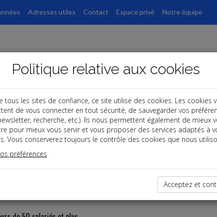
onnées
Adresses utiles
Contact
Espace privé
Notre équipe
Politique relative aux cookies
ous les sites de confiance, ce site utilise des cookies. Les cookies 
tent de vous connecter en tout sécurité, de sauvegarder vos préfére
er
, newsletter, recherche, etc.). Ils nous permettent également de mieux 
tre pour mieux vous servir et vous proposer des services adaptés à v
s. Vous conserverez toujours le contrôle des cookies que nous utiliso
ncier : décembre
vos préférences
au plus tard
Acceptez et cont
urs de 50 salariés et plus