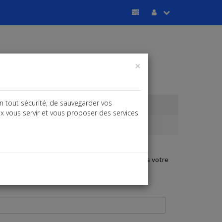
×
n tout sécurité, de sauvegarder vos
ux vous servir et vous proposer des services
ontactera pour l’approfondir et vous aider dans votre