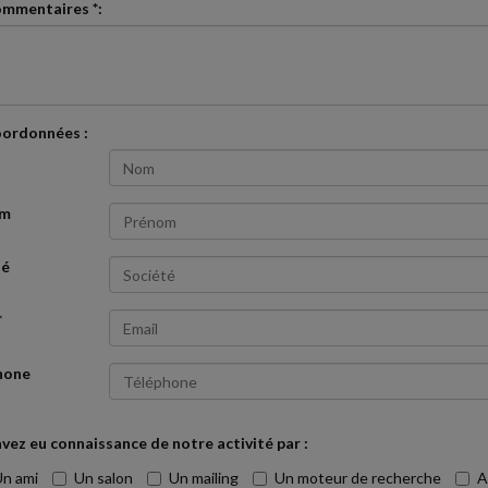
ommentaires *:
oordonnées :
om
té
*
hone
vez eu connaissance de notre activité par :
n ami
Un salon
Un mailing
Un moteur de recherche
A