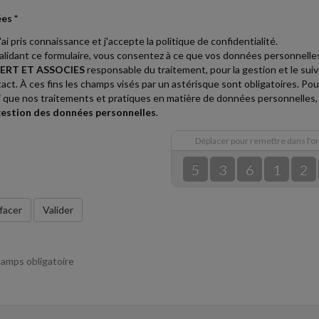
es *
'ai pris connaissance et j'accepte la politique de confidentialité.
alidant ce formulaire, vous consentez à ce que vos données personnelles
ERT ET ASSOCIES
responsable du traitement, pour la gestion et le sui
act. À ces fins les champs visés par un astérisque sont obligatoires. Pour
i que nos traitements et pratiques en matière de données personnelles, 
gestion des données personnelles
.
Déplacer pour remettre dans l'o
5
3
6
1
2
facer
Valider
amps obligatoire