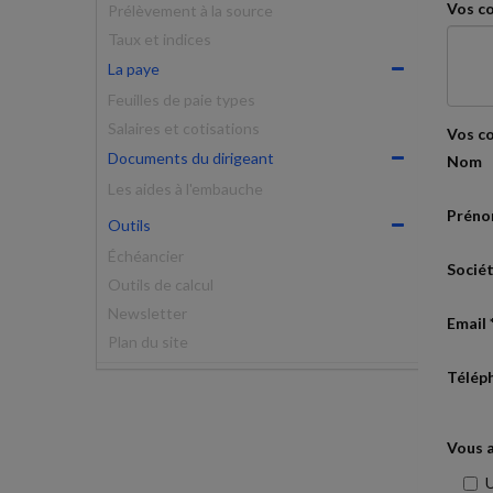
Vos c
Prélèvement à la source
Taux et indices
La paye
Feuilles de paie types
Salaires et cotisations
Vos c
Documents du dirigeant
Nom
Les aides à l'embauche
Prén
Outils
Échéancier
Socié
Outils de calcul
Newsletter
Email 
Plan du site
Télép
Vous a
U