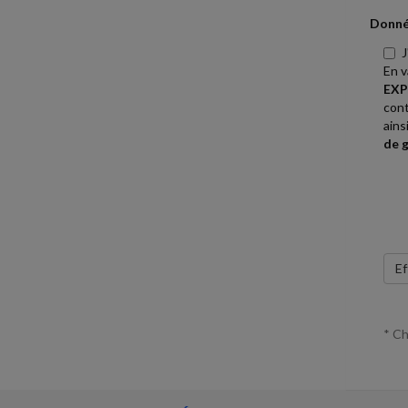
Donné
J
En v
EXP
cont
ains
de 
Ef
* Ch