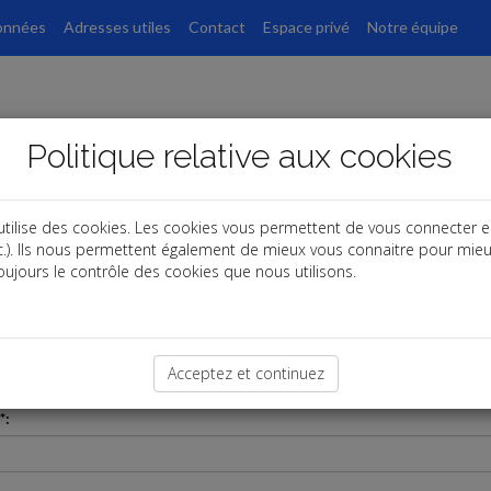
onnées
Adresses utiles
Contact
Espace privé
Notre équipe
Politique relative aux cookies
utilise des cookies. Les cookies vous permettent de vous connecter e
etc.). Ils nous permettent également de mieux vous connaitre pour mie
ujours le contrôle des cookies que nous utilisons.
cherchez un expert-comptable ou vous souhaitez des renseignements ?
ez-nous votre message ou votre question : un expert-comptable vous rec
Acceptez et continuez
ion.
*: