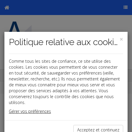
×
Politique relative aux cookies
Comme tous les sites de confiance, ce site utilise des
cookies. Les cookies vous permettent de vous connecter
en tout sécurité, de sauvegarder vos préférences (veille,
Base documentaire
newsletter, recherche, etc.). Ils nous permettent également
de mieux vous connaitre pour mieux vous servir et vous
La paye
proposer des services adaptés à vos attentes. Vous
conserverez toujours le contrôle des cookies que nous
utilisons.
er
SMIC contrat de professionnalisation au 1
juin 2026
Gérer vos préférences
Age
Au moins Bac pro (1)
Autre
< 21 ans
65 % du SMIC, soit 1
55 % du SMIC, soit
213,56 €/mois (2)
1026,86 €/mois (2)
Acceptez et continuez