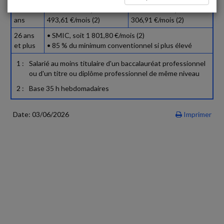
21-25
80 % du SMIC, soit 1
70 % du SMIC, soit 1
ans
493,61 €/mois (2)
306,91 €/mois (2)
26 ans
• SMIC, soit 1 801,80 €/mois (2)
et plus
• 85 % du minimum conventionnel si plus élevé
1 :
Salarié au moins titulaire d'un baccalauréat professionnel
ou d'un titre ou diplôme professionnel de même niveau
2 :
Base 35 h hebdomadaires
Date: 03/06/2026
Imprimer