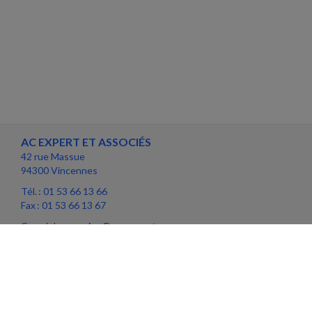
AC EXPERT ET ASSOCIÉS
42 rue Massue
94300 Vincennes
Tél. : 01 53 66 13 66
Fax : 01 53 66 13 67
Courriel :
associes@ac-expert.com
ACCUEIL
PLAN
MENTIONS LÉGALES