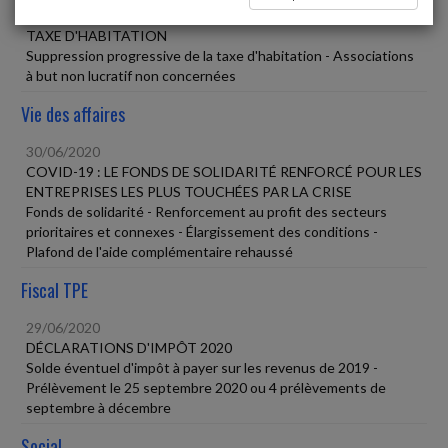
30/06/2020
TAXE D'HABITATION
Suppression progressive de la taxe d'habitation - Associations
à but non lucratif non concernées
Vie des affaires
30/06/2020
COVID-19 : LE FONDS DE SOLIDARITÉ RENFORCÉ POUR LES
ENTREPRISES LES PLUS TOUCHÉES PAR LA CRISE
Fonds de solidarité - Renforcement au profit des secteurs
prioritaires et connexes - Élargissement des conditions -
Plafond de l'aide complémentaire rehaussé
Fiscal TPE
29/06/2020
DÉCLARATIONS D'IMPÔT 2020
Solde éventuel d'impôt à payer sur les revenus de 2019 -
Prélèvement le 25 septembre 2020 ou 4 prélèvements de
septembre à décembre
Social