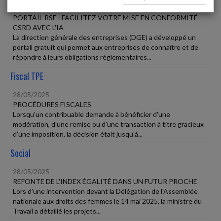
28/05/2025
PORTAIL RSE : FACILITEZ VOTRE MISE EN CONFORMITÉ
CSRD AVEC L'IA
La direction générale des entreprises (DGE) a développé un
portail gratuit qui permet aux entreprises de connaître et de
répondre à leurs obligations réglementaires...
Fiscal TPE
28/05/2025
PROCÉDURES FISCALES
Lorsqu'un contribuable demande à bénéficier d'une
modération, d'une remise ou d'une transaction à titre gracieux
d'une imposition, la décision était jusqu'à...
Social
28/05/2025
REFONTE DE L'INDEX ÉGALITÉ DANS UN FUTUR PROCHE
Lors d'une intervention devant la Délégation de l'Assemblée
nationale aux droits des femmes le 14 mai 2025, la ministre du
Travail a détaillé les projets...