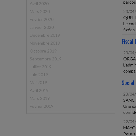
parcour
Avril 2020
Mars 2020
23/04
QUEL 
Février 2020
Le cod
Janvier 2020
fixées 
Décembre 2019
Fiscal 
Novembre 2019
Octobre 2019
23/04
Septembre 2019
ORGAN
L'admin
Juillet 2019
compta
Juin 2019
Social
Mai 2019
Avril 2019
23/04
Mars 2019
SANCT
Février 2019
Une sa
confide
22/04
MAYOT
Pour s