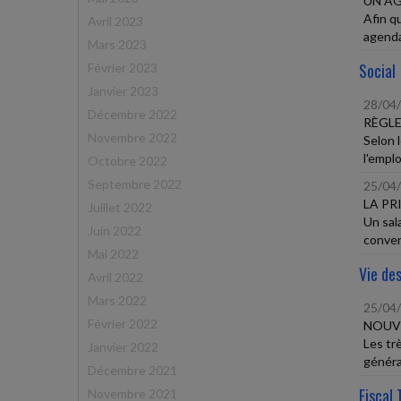
UN AG
Afin q
Avril 2023
agenda 
Mars 2023
Social
Février 2023
Janvier 2023
28/04
Décembre 2022
RÈGLE
Novembre 2022
Selon 
l'emplo
Octobre 2022
Septembre 2022
25/04
LA PR
Juillet 2022
Un sala
Juin 2022
conven
Mai 2022
Vie des
Avril 2022
Mars 2022
25/04
Février 2022
NOUVE
Les tr
Janvier 2022
généra
Décembre 2021
Fiscal 
Novembre 2021