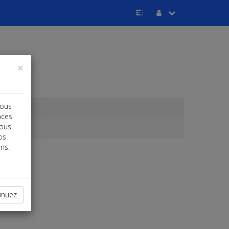
×
vous
nces
vous
os
ns.
inuez