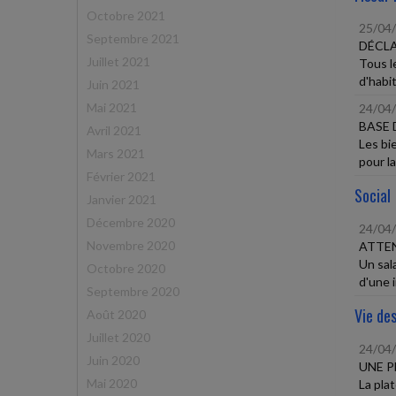
Octobre 2021
25/04
Septembre 2021
DÉCLA
Juillet 2021
Tous l
d'habit
Juin 2021
Mai 2021
24/04
BASE 
Avril 2021
Les bi
Mars 2021
pour la
Février 2021
Social
Janvier 2021
Décembre 2020
24/04
Novembre 2020
ATTEN
Un sala
Octobre 2020
d'une 
Septembre 2020
Vie des
Août 2020
Juillet 2020
24/04
Juin 2020
UNE P
Mai 2020
La pla