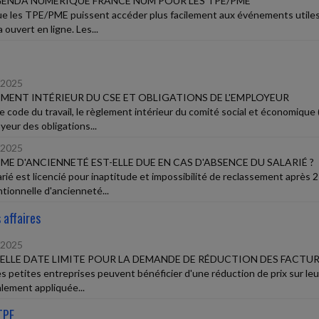
ENDA NUMÉRIQUE FRANCE NUM POUR LES TPE/PME
ue les TPE/PME puissent accéder plus facilement aux événements utiles 
ouvert en ligne. Les...
/2025
MENT INTÉRIEUR DU CSE ET OBLIGATIONS DE L'EMPLOYEUR
le code du travail, le règlement intérieur du comité social et économiqu
yeur des obligations...
/2025
IME D'ANCIENNETÉ EST-ELLE DUE EN CAS D'ABSENCE DU SALARIÉ ?
rié est licencié pour inaptitude et impossibilité de reclassement après 2 a
tionnelle d'ancienneté...
 affaires
/2025
LLE DATE LIMITE POUR LA DEMANDE DE RÉDUCTION DES FACTURE
ès petites entreprises peuvent bénéficier d'une réduction de prix sur leu
lement appliquée...
TPE