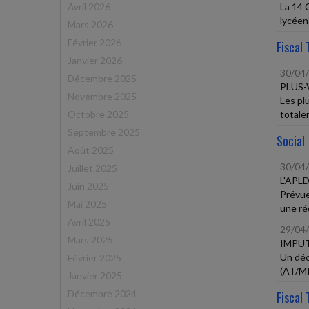
Avril 2026
La 14 
lycéens
Mars 2026
Février 2026
Fiscal 
Janvier 2026
30/04
Décembre 2025
PLUS-
Novembre 2025
Les pl
Octobre 2025
totalem
Septembre 2025
Social
Août 2025
30/04
Juillet 2025
L'APL
Juin 2025
Prévue
Mai 2025
une réd
Avril 2025
29/04
Mars 2025
IMPUT
Un déc
Février 2025
(AT/MP
Janvier 2025
Décembre 2024
Fiscal 