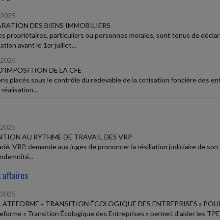
/2025
RATION DES BIENS IMMOBILIERS
es propriétaires, particuliers ou personnes morales, sont tenus de déclare
ation avant le 1er juillet...
/2025
D'IMPOSITION DE LA CFE
ens placés sous le contrôle du redevable de la cotisation foncière des ent
 réalisation...
/2025
TION AU RYTHME DE TRAVAIL DES VRP
rié, VRP, demande aux juges de prononcer la résiliation judiciaire de son 
indemnité...
 affaires
/2025
LATEFORME « TRANSITION ÉCOLOGIQUE DES ENTREPRISES » POUR
teforme « Transition Écologique des Entreprises » permet d'aider les TP