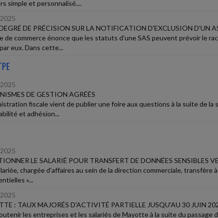
s simple et personnalisé....
/2025
DEGRÉ DE PRÉCISION SUR LA NOTIFICATION D'EXCLUSION D'UN AS
e de commerce énonce que les statuts d'une SAS peuvent prévoir le rach
par eux. Dans cette...
TPE
/2025
ISMES DE GESTION AGRÉÉS
istration fiscale vient de publier une foire aux questions à la suite de la
bilité et adhésion...
/2025
IONNER LE SALARIÉ POUR TRANSFERT DE DONNÉES SENSIBLES V
lariée, chargée d'affaires au sein de la direction commerciale, transfère 
ntielles »...
/2025
TE : TAUX MAJORÉS D'ACTIVITÉ PARTIELLE JUSQU'AU 30 JUIN 20
outenir les entreprises et les salariés de Mayotte à la suite du passage