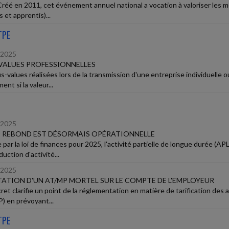
Créé en 2011, cet événement annuel national a vocation à valoriser les mé
 et apprentis)...
TPE
/2025
VALUES PROFESSIONNELLES
us-values réalisées lors de la transmission d'une entreprise individuelle
ent si la valeur...
/2025
D REBOND EST DÉSORMAIS OPÉRATIONNELLE
 par la loi de finances pour 2025, l'activité partielle de longue durée (
uction d'activité...
/2025
ATION D'UN AT/MP MORTEL SUR LE COMPTE DE L'EMPLOYEUR
ret clarifie un point de la réglementation en matière de tarification des 
) en prévoyant...
TPE