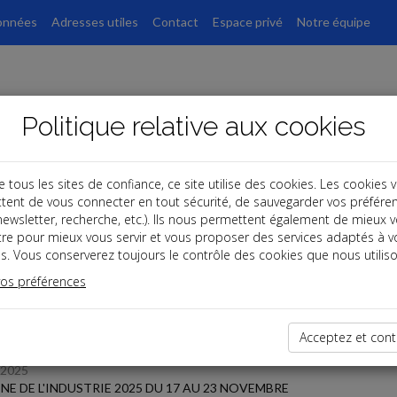
onnées
Adresses utiles
Contact
Espace privé
Notre équipe
Politique relative aux cookies
ous les sites de confiance, ce site utilise des cookies. Les cookies 
tent de vous connecter en tout sécurité, de sauvegarder vos préfére
s
, newsletter, recherche, etc.). Ils nous permettent également de mieux 
tre pour mieux vous servir et vous proposer des services adaptés à v
s. Vous conserverez toujours le contrôle des cookies que nous utiliso
 des dernières dépêches
vos préférences
 affaires
Acceptez et cont
/2025
NE DE L'INDUSTRIE 2025 DU 17 AU 23 NOVEMBRE