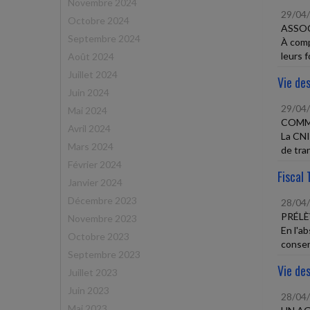
Novembre 2024
29/04
Octobre 2024
ASSOC
Septembre 2024
À comp
leurs f
Août 2024
Juillet 2024
Vie des
Juin 2024
29/04
Mai 2024
COMME
Avril 2024
La CNI
Mars 2024
de tran
Février 2024
Fiscal 
Janvier 2024
Décembre 2023
28/04
PRÉLÈ
Novembre 2023
En l'a
Octobre 2023
conserv
Septembre 2023
Vie des
Juillet 2023
Juin 2023
28/04
Mai 2023