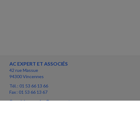
AC EXPERT ET ASSOCIÉS
42 rue Massue
94300 Vincennes
Tél. : 01 53 66 13 66
Fax : 01 53 66 13 67
Courriel :
associes@ac-expert.com
ACCUEIL
PLAN
MENTIONS LÉGALES