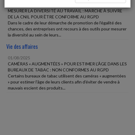
01/08/2025
MESURER LA DIVERSITÉ AU TRAVAIL : MARCHE À SUIVRE
DE LA CNIL POUR ÊTRE CONFORME AU RGPD
Dans le cadre de leur démarche de promotion de l'égalité des
chances, des entreprises ont recours à des outils pour mesurer
la diversité au sein de leurs...
Vie des affaires
01/08/2025
CAMÉRAS « AUGMENTÉES » POUR ESTIMER L'ÂGE DANS LES
BUREAUX DE TABAC : NON CONFORMES AU RGPD
Certains bureaux de tabac utilisent des caméras « augmentées
» pour estimer l'âge de leurs clients afin d'éviter de vendre à
mauvais escient des produits...