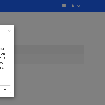
×
vous
nces
vous
os
ns.
inuez