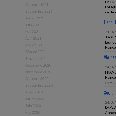
LA FR
Octobre 2021
Lorsqu
Septembre 2021
ce der
Juillet 2021
Fiscal 
Juin 2021
Mai 2021
24/02
TAXE 
Avril 2021
Les lo
Mars 2021
France 
Février 2021
Vie des
Janvier 2021
Décembre 2020
24/02
Novembre 2020
FRANC
France
Octobre 2020
format
Septembre 2020
Social
Août 2020
Juillet 2020
24/02
Juin 2020
L'APL
Mai 2020
Annonc