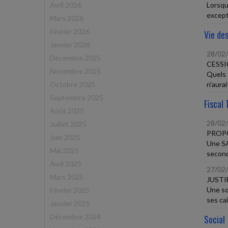
Avril 2026
Lorsqu'
except
Mars 2026
Février 2026
Vie des
Janvier 2026
28/02
Décembre 2025
CESSI
Novembre 2025
Quels 
Octobre 2025
n'aurai
Septembre 2025
Fiscal 
Août 2025
28/02
Juillet 2025
PROPO
Juin 2025
Une SA
Mai 2025
second 
Avril 2025
27/02
Mars 2025
JUSTI
Une so
Février 2025
ses cai
Janvier 2025
Décembre 2024
Social