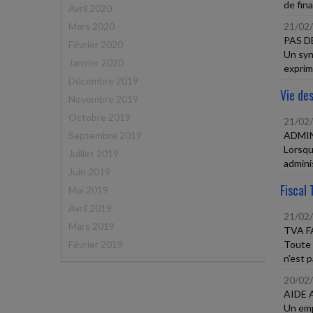
de fina
Avril 2020
Mars 2020
21/02
PAS D
Février 2020
Un syn
Janvier 2020
exprim
Décembre 2019
Vie des
Novembre 2019
Octobre 2019
21/02
Septembre 2019
ADMIN
Lorsqu
Juillet 2019
adminis
Juin 2019
Fiscal 
Mai 2019
Avril 2019
21/02
Mars 2019
TVA F
Février 2019
Toute 
n'est p
20/02
AIDE 
Un empl