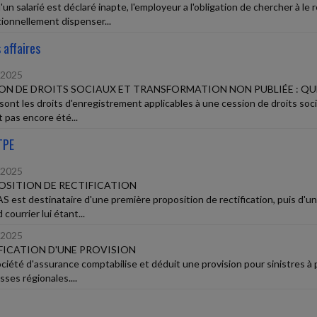
un salarié est déclaré inapte, l'employeur a l'obligation de chercher à le
ionnellement dispenser...
 affaires
/2025
ON DE DROITS SOCIAUX ET TRANSFORMATION NON PUBLIÉE : QU
sont les droits d'enregistrement applicables à une cession de droits soc
t pas encore été...
TPE
/2025
SITION DE RECTIFICATION
S est destinataire d'une première proposition de rectification, puis d'u
courrier lui étant...
/2025
FICATION D'UNE PROVISION
ciété d'assurance comptabilise et déduit une provision pour sinistres à 
sses régionales....