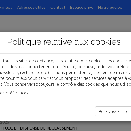
onnées
Adresses utiles
Contact
Espace privé
Notre équipe
Politique relative aux cookies
ous les sites de confiance, ce site utilise des cookies. Les cookies 
tent de vous connecter en tout sécurité, de sauvegarder vos préfére
s
, newsletter, recherche, etc.). Ils nous permettent également de mieux 
tre pour mieux vous servir et vous proposer des services adaptés à v
s. Vous conserverez toujours le contrôle des cookies que nous utiliso
 des dernières dépêches
vos préférences
Acceptez et cont
/2025
ITUDE ET DISPENSE DE RECLASSEMENT