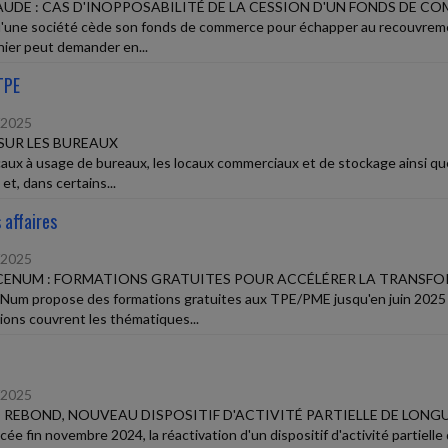
AUDE : CAS D'INOPPOSABILITÉ DE LA CESSION D'UN FONDS DE C
'une société cède son fonds de commerce pour échapper au recouvreme
nier peut demander en...
TPE
/2025
SUR LES BUREAUX
caux à usage de bureaux, les locaux commerciaux et de stockage ainsi qu
et, dans certains...
 affaires
/2025
ENUM : FORMATIONS GRATUITES POUR ACCÉLÉRER LA TRANSFO
Num propose des formations gratuites aux TPE/PME jusqu'en juin 2025 
ions couvrent les thématiques...
/2025
D REBOND, NOUVEAU DISPOSITIF D'ACTIVITÉ PARTIELLE DE LONG
ée fin novembre 2024, la réactivation d'un dispositif d'activité partielle