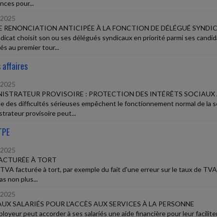
nces pour...
/2025
E RENONCIATION ANTICIPÉE À LA FONCTION DE DÉLÉGUÉ SYNDI
dicat choisit son ou ses délégués syndicaux en priorité parmi ses candid
és au premier tour...
 affaires
/2025
ISTRATEUR PROVISOIRE : PROTECTION DES INTÉRÊTS SOCIAUX
e des difficultés sérieuses empêchent le fonctionnement normal de la s
trateur provisoire peut...
TPE
/2025
ACTURÉE À TORT
TVA facturée à tort, par exemple du fait d'une erreur sur le taux de TVA a
as non plus...
/2025
AUX SALARIÉS POUR L'ACCÈS AUX SERVICES À LA PERSONNE
oyeur peut accorder à ses salariés une aide financière pour leur faciliter