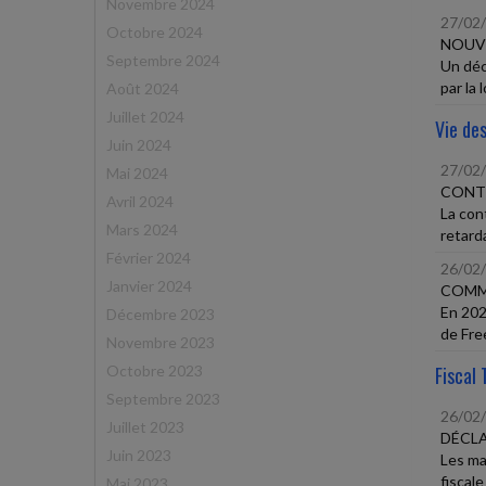
Novembre 2024
27/02
Octobre 2024
NOUVE
Septembre 2024
Un déc
par la 
Août 2024
Juillet 2024
Vie des
Juin 2024
27/02
Mai 2024
CONTE
Avril 2024
La con
Mars 2024
retarda
Février 2024
26/02
Janvier 2024
COMME
En 202
Décembre 2023
de Free
Novembre 2023
Octobre 2023
Fiscal 
Septembre 2023
26/02
Juillet 2023
DÉCLA
Juin 2023
Les ma
fiscale
Mai 2023