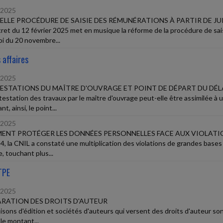
/2025
LLE PROCÉDURE DE SAISIE DES RÉMUNÉRATIONS À PARTIR DE JUI
ret du 12 février 2025 met en musique la réforme de la procédure de sa
loi du 20 novembre...
 affaires
/2025
STATIONS DU MAÎTRE D'OUVRAGE ET POINT DE DÉPART DU DÉL
testation des travaux par le maître d'ouvrage peut-elle être assimilée 
nt, ainsi, le point...
/2025
NT PROTÉGER LES DONNÉES PERSONNELLES FACE AUX VIOLATIO
4, la CNIL a constaté une multiplication des violations de grandes base
, touchant plus...
TPE
/2025
RATION DES DROITS D'AUTEUR
isons d'édition et sociétés d'auteurs qui versent des droits d'auteur so
 le montant...