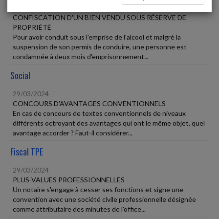
29/03/2024
CONFISCATION D'UN BIEN VENDU SOUS RÉSERVE DE
PROPRIÉTÉ
Pour avoir conduit sous l'emprise de l'alcool et malgré la
suspension de son permis de conduire, une personne est
condamnée à deux mois d'emprisonnement...
Social
29/03/2024
CONCOURS D'AVANTAGES CONVENTIONNELS
En cas de concours de textes conventionnels de niveaux
différents octroyant des avantages qui ont le même objet, quel
avantage accorder ? Faut-il considérer...
Fiscal TPE
29/03/2024
PLUS-VALUES PROFESSIONNELLES
Un notaire s'engage à cesser ses fonctions et signe une
convention avec une société civile professionnelle désignée
comme attributaire des minutes de l'office...